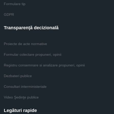
Formulare tip
GDPR
Transparenţă decizională
Proiecte de acte normative
Formular colectare propuneri, opinii
Registru consemnare si analizare propuneri, opinii
Dezbateri publice
Consultari interministeriale
Video Şedinţe publice
Legături rapide