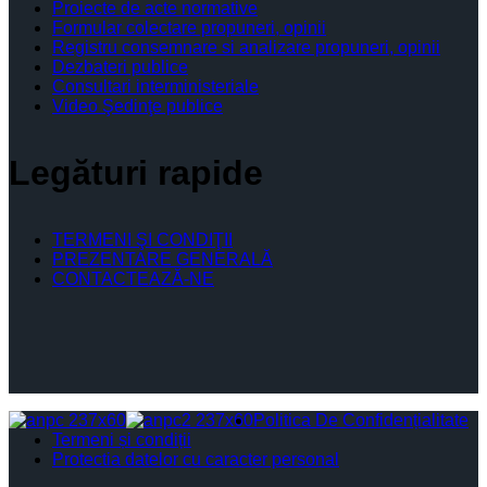
Proiecte de acte normative
Formular colectare propuneri, opinii
Registru consemnare si analizare propuneri, opinii
Dezbateri publice
Consultari interministeriale
Video Şedinţe publice
Legături rapide
TERMENI ŞI CONDIŢII
PREZENTARE GENERALĂ
CONTACTEAZĂ-NE
Politica De Confidențialitate
Termeni și condiții
Protectia datelor cu caracter personal