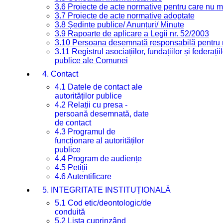
3.6 Proiecte de acte normative pentru care nu ma
3.7 Proiecte de acte normative adoptate
3.8 Ședințe publice/ Anunțuri/ Minute
3.9 Rapoarte de aplicare a Legii nr. 52/2003
3.10 Persoana desemnată responsabilă pentru re
3.11 Registrul asociațiilor, fundațiilor și federații
publice ale Comunei
4. Contact
4.1 Datele de contact ale
autorităților publice
4.2 Relații cu presa -
persoană desemnată, date
de contact
4.3 Programul de
funcționare al autorităților
publice
4.4 Program de audiențe
4.5 Petiții
4.6 Autentificare
5. INTEGRITATE INSTITUȚIONALĂ
5.1 Cod etic/deontologic/de
conduită
5.2 Lista cuprinzând