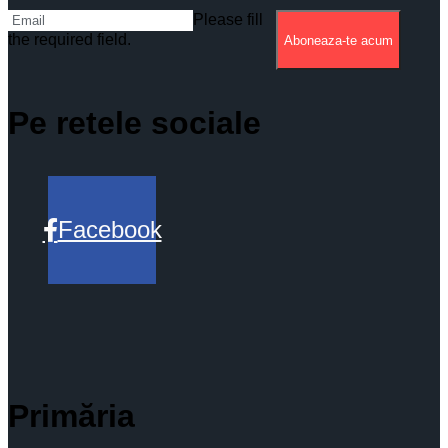
Please fill
the required field.
Aboneaza-te acum
Pe retele sociale
Facebook
Primăria