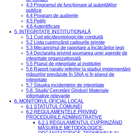
4.3 Programul de funcționare al autorităților
publice
4.4 Program de audiențe
4.5 Petiții
4.6 Autentificare
5. INTEGRITATE INSTITUȚIONALĂ
5.1 Cod etic/deontologic/de conduită
5.2 Lista cuprinzând cadourile primite
5.3 Mecanismul de raportare a încălcărilor legii
5.4 Declarația privind asumarea unei agende de
integritate organizațională
5.5 Planul de integritate al instituției
5.6 Raport narativ referitor la stadiul implementării
măsurilor prevăzute în SNA și în planul de
integritate
5.7 Situația incidentelor de integritate
5.8. Studii/ Cercetări/ Ghiduri/ Materiale
informative relevante
6. MONITORUL OFICIAL LOCAL
6.1 STATUTUL COMUNEI
6.2 REGULAMENTELE PRIVIND
PROCEDURILE ADMINISTRATIVE
6.2.1 REGULAMENTUL CUPRINZÂND
MĂSURILE METODOLOGICE,