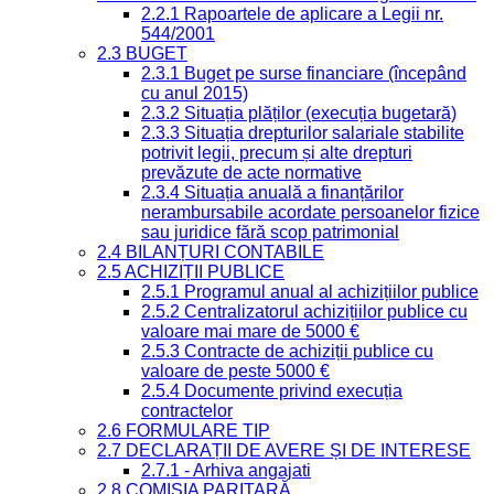
2.2.1 Rapoartele de aplicare a Legii nr.
544/2001
2.3 BUGET
2.3.1 Buget pe surse financiare (începând
cu anul 2015)
2.3.2 Situația plăților (execuția bugetară)
2.3.3 Situația drepturilor salariale stabilite
potrivit legii, precum și alte drepturi
prevăzute de acte normative
2.3.4 Situația anuală a finanțărilor
nerambursabile acordate persoanelor fizice
sau juridice fără scop patrimonial
2.4 BILANȚURI CONTABILE
2.5 ACHIZIȚII PUBLICE
2.5.1 Programul anual al achizițiilor publice
2.5.2 Centralizatorul achizițiilor publice cu
valoare mai mare de 5000 €
2.5.3 Contracte de achiziții publice cu
valoare de peste 5000 €
2.5.4 Documente privind execuția
contractelor
2.6 FORMULARE TIP
2.7 DECLARAȚII DE AVERE ȘI DE INTERESE
2.7.1 - Arhiva angajati
2.8 COMISIA PARITARĂ