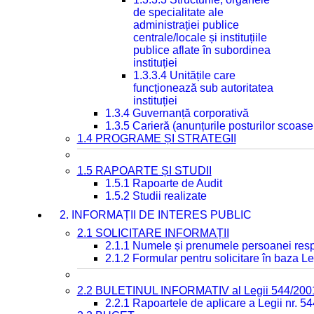
de specialitate ale
administrației publice
centrale/locale și instituțiile
publice aflate în subordinea
instituției
1.3.3.4 Unitățile care
funcționează sub autoritatea
instituției
1.3.4 Guvernanță corporativă
1.3.5 Carieră (anunțurile posturilor scoase
1.4 PROGRAME ȘI STRATEGII
1.5 RAPOARTE ȘI STUDII
1.5.1 Rapoarte de Audit
1.5.2 Studii realizate
2. INFORMAȚII DE INTERES PUBLIC
2.1 SOLICITARE INFORMAȚII
2.1.1 Numele și prenumele persoanei resp
2.1.2 Formular pentru solicitare în baza Le
2.2 BULETINUL INFORMATIV al Legii 544/200
2.2.1 Rapoartele de aplicare a Legii nr. 5