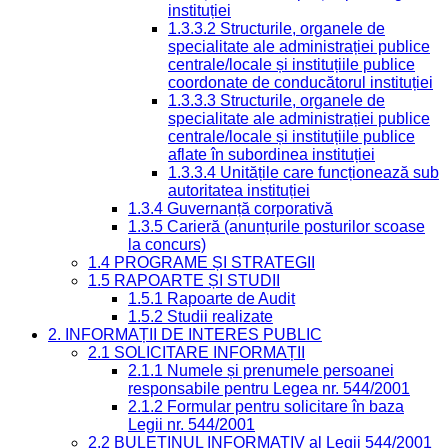
instituției
1.3.3.2 Structurile, organele de
specialitate ale administrației publice
centrale/locale și instituțiile publice
coordonate de conducătorul instituției
1.3.3.3 Structurile, organele de
specialitate ale administrației publice
centrale/locale și instituțiile publice
aflate în subordinea instituției
1.3.3.4 Unitățile care funcționează sub
autoritatea instituției
1.3.4 Guvernanță corporativă
1.3.5 Carieră (anunțurile posturilor scoase
la concurs)
1.4 PROGRAME ȘI STRATEGII
1.5 RAPOARTE ȘI STUDII
1.5.1 Rapoarte de Audit
1.5.2 Studii realizate
2. INFORMAȚII DE INTERES PUBLIC
2.1 SOLICITARE INFORMAȚII
2.1.1 Numele și prenumele persoanei
responsabile pentru Legea nr. 544/2001
2.1.2 Formular pentru solicitare în baza
Legii nr. 544/2001
2.2 BULETINUL INFORMATIV al Legii 544/2001