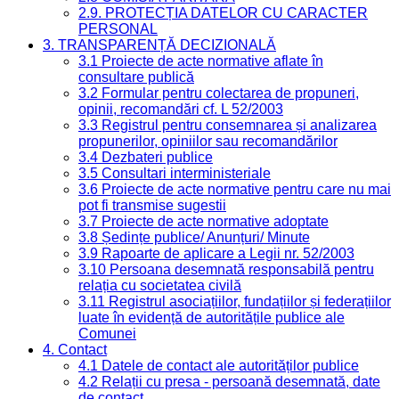
2.9. PROTECȚIA DATELOR CU CARACTER
PERSONAL
3. TRANSPARENȚĂ DECIZIONALĂ
3.1 Proiecte de acte normative aflate în
consultare publică
3.2 Formular pentru colectarea de propuneri,
opinii, recomandări cf. L 52/2003
3.3 Registrul pentru consemnarea și analizarea
propunerilor, opiniilor sau recomandărilor
3.4 Dezbateri publice
3.5 Consultari interministeriale
3.6 Proiecte de acte normative pentru care nu mai
pot fi transmise sugestii
3.7 Proiecte de acte normative adoptate
3.8 Ședințe publice/ Anunțuri/ Minute
3.9 Rapoarte de aplicare a Legii nr. 52/2003
3.10 Persoana desemnată responsabilă pentru
relația cu societatea civilă
3.11 Registrul asociațiilor, fundațiilor și federațiilor
luate în evidență de autoritățile publice ale
Comunei
4. Contact
4.1 Datele de contact ale autorităților publice
4.2 Relații cu presa - persoană desemnată, date
de contact