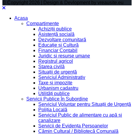
© Copyright 2026 | Design & Devlopment by vreausite.eu
Acasa
Compartimente
Achiziții publice
Asistență socială
Dezvoltare comunitară
Educație și Cultură
Financiar Contabil
Juridic si resurse umane
Registrul agricol
Starea civilă
Situații de urgență
Serviciul Administrativ
Taxe și impozite
Urbanism cadastru
Utilități publice
Servicii Publice în Subordine
Serviciul Voluntar pentru Situații de Urgență
Poliția Locală
Serviciul Public de alimentare cu apă și
canalizare
Servicii de Evidența Persoanelor
Cămin Cultural / Bibliotecă Comunală