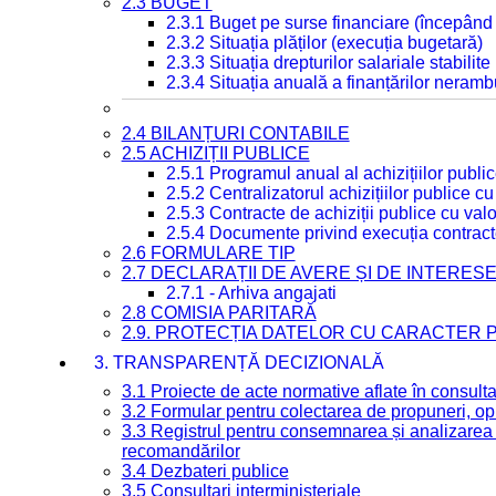
2.3 BUGET
2.3.1 Buget pe surse financiare (începând
2.3.2 Situația plăților (execuția bugetară)
2.3.3 Situația drepturilor salariale stabilit
2.3.4 Situația anuală a finanțărilor neramb
2.4 BILANȚURI CONTABILE
2.5 ACHIZIȚII PUBLICE
2.5.1 Programul anual al achizițiilor publi
2.5.2 Centralizatorul achizițiilor publice 
2.5.3 Contracte de achiziții publice cu va
2.5.4 Documente privind execuția contract
2.6 FORMULARE TIP
2.7 DECLARAȚII DE AVERE ȘI DE INTERES
2.7.1 - Arhiva angajati
2.8 COMISIA PARITARĂ
2.9. PROTECȚIA DATELOR CU CARACTER
3. TRANSPARENȚĂ DECIZIONALĂ
3.1 Proiecte de acte normative aflate în consult
3.2 Formular pentru colectarea de propuneri, opi
3.3 Registrul pentru consemnarea și analizarea p
recomandărilor
3.4 Dezbateri publice
3.5 Consultari interministeriale