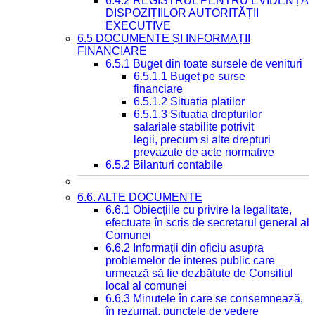
6.4.2 REGISTRUL PENTRU EVIDENȚA
DISPOZIȚIILOR AUTORITĂȚII
EXECUTIVE
6.5 DOCUMENTE ȘI INFORMAȚII
FINANCIARE
6.5.1 Buget din toate sursele de venituri
6.5.1.1 Buget pe surse
financiare
6.5.1.2 Situatia platilor
6.5.1.3 Situatia drepturilor
salariale stabilite potrivit
legii, precum si alte drepturi
prevazute de acte normative
6.5.2 Bilanturi contabile
6.6. ALTE DOCUMENTE
6.6.1 Obiecțiile cu privire la legalitate,
efectuate în scris de secretarul general al
Comunei
6.6.2 Informații din oficiu asupra
problemelor de interes public care
urmează să fie dezbătute de Consiliul
local al comunei
6.6.3 Minutele în care se consemnează,
în rezumat, punctele de vedere