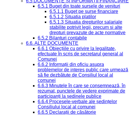
6.5 DOCUMENTE ȘI INFORMAȚII FINANCIARE
6.5.1 Buget din toate sursele de venituri
6.5.1.1 Buget pe surse financiare
6.5.1.2 Situatia platilor
6.5.1.3 Situatia drepturilor salariale
stabilite potrivit legii, precum si alte
drepturi prevazute de acte normative
6.5.2 Bilanturi contabile
6.6. ALTE DOCUMENTE
6.6.1 Obiecțiile cu privire la legalitate,
efectuate în scris de secretarul general al
Comunei
6.6.2 Informații din oficiu asupra
problemelor de interes public care urmează
să fie dezbătute de Consiliul local al
comunei
6.6.3 Minutele în care se consemnează, în
rezumat, punctele de vedere exprimate de
participanți la ședinele publice
6.6.4 Procesele-verbale ale ședințelor
Consiliului local al comunei
6.6.5 Declarații de căsătorie