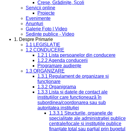
Creșe, Grădinițe, Școli
Servicii online
Proiecte
Evenimente
Anunțuri
Galerie Foto | Video
Sedinte publice - Video
1. Despre Primarie
1.1 LEGISLAȚIE
1.2 CONDUCERE
1.2.1 Lista persoanelor din conducere
1.2.2 Agenda conducerii
Programare audiențe
1.3 ORGANIZARE
1.3.1 Regulament de organizare și
funcționare
1.3.2 Organigrama
1.3.3 Lista și datele de contact ale
instituțiilor care funcționează în
subordinea/coordonarea sau sub
autoritatea instituției
1.3.3.1 Structurile, organele de
specialitate ale administrației publice
centrale/locale și instituțiile publice
finanțate total sau parțial prin bugetul