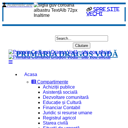
Autentificare
spre site
vechi
PRIMĂRIA DRAGOȘ VODĂ
Acasa
Compartimente
Achiziții publice
Asistență socială
Dezvoltare comunitară
Educație și Cultură
Financiar Contabil
Juridic si resurse umane
Registrul agricol
Starea civilă