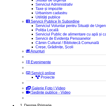
Situații de urgență
Serviciul Administrativ
Taxe și impozite
Urbanism cadastru
Utilități publice
Servicii Publice în Subordine
Serviciul Voluntar pentru Situații de Urgen
Poliția Locală
Serviciul Public de alimentare cu apă și c
Servicii de Evidența Persoanelor
Cămin Cultural / Bibliotecă Comunală
Creșe, Grădinițe, Școli
Anunțuri
Evenimente
Servicii online
Proiecte
Galerie Foto | Video
Sedinte publice - Video
1. Despre Primarie