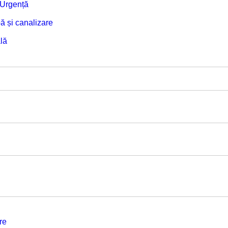
e Urgență
ă și canalizare
lă
re