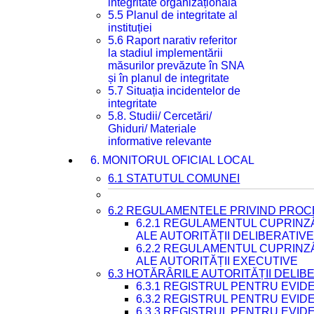
integritate organizațională
5.5 Planul de integritate al
instituției
5.6 Raport narativ referitor
la stadiul implementării
măsurilor prevăzute în SNA
și în planul de integritate
5.7 Situația incidentelor de
integritate
5.8. Studii/ Cercetări/
Ghiduri/ Materiale
informative relevante
6. MONITORUL OFICIAL LOCAL
6.1 STATUTUL COMUNEI
6.2 REGULAMENTELE PRIVIND PROC
6.2.1 REGULAMENTUL CUPRINZ
ALE AUTORITĂȚII DELIBERATIV
6.2.2 REGULAMENTUL CUPRINZ
ALE AUTORITĂȚII EXECUTIVE
6.3 HOTĂRÂRILE AUTORITĂȚII DELIB
6.3.1 REGISTRUL PENTRU EVI
6.3.2 REGISTRUL PENTRU EVI
6.3.3 REGISTRUL PENTRU EVID