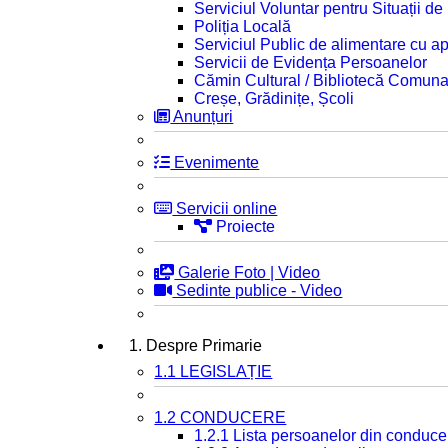
Serviciul Voluntar pentru Situații d
Poliția Locală
Serviciul Public de alimentare cu ap
Servicii de Evidența Persoanelor
Cămin Cultural / Bibliotecă Comuna
Creșe, Grădinițe, Școli
Anunțuri
Evenimente
Servicii online
Proiecte
Galerie Foto | Video
Sedinte publice - Video
1. Despre Primarie
1.1 LEGISLAȚIE
1.2 CONDUCERE
1.2.1 Lista persoanelor din conduce