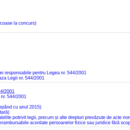
 scoase la concurs)
ei responsabile pentru Legea nr. 544/2001
baza Legii nr. 544/2001
44/2001
 nr. 544/2001
cepând cu anul 2015)
tară)
tabilite potrivit legii, precum și alte drepturi prevăzute de acte no
 nerambursabile acordate persoanelor fizice sau juridice fără sco