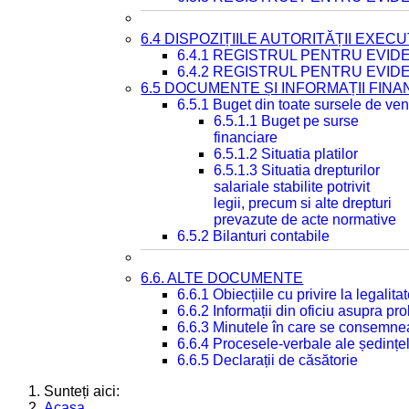
6.4 DISPOZIȚIILE AUTORITĂȚII EXECU
6.4.1 REGISTRUL PENTRU EVID
6.4.2 REGISTRUL PENTRU EVID
6.5 DOCUMENTE ȘI INFORMAȚII FIN
6.5.1 Buget din toate sursele de veni
6.5.1.1 Buget pe surse
financiare
6.5.1.2 Situatia platilor
6.5.1.3 Situatia drepturilor
salariale stabilite potrivit
legii, precum si alte drepturi
prevazute de acte normative
6.5.2 Bilanturi contabile
6.6. ALTE DOCUMENTE
6.6.1 Obiecțiile cu privire la legali
6.6.2 Informații din oficiu asupra p
6.6.3 Minutele în care se consemnea
6.6.4 Procesele-verbale ale ședințel
6.6.5 Declarații de căsătorie
Sunteți aici:
Acasa