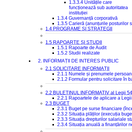
1.3.3.4 Unitățile care
funcționează sub autoritatea
instituției
1.3.4 Guvernanță corporativă
1.3.5 Carieră (anunțurile posturilor
1.4 PROGRAME ȘI STRATEGII
1.5 RAPOARTE ȘI STUDII
1.5.1 Rapoarte de Audit
1.5.2 Studii realizate
2. INFORMAȚII DE INTERES PUBLIC
2.1 SOLICITARE INFORMAȚII
2.1.1 Numele și prenumele persoan
2.1.2 Formular pentru solicitare în 
2.2 BULETINUL INFORMATIV al Legii 5
2.2.1 Rapoartele de aplicare a Legii
2.3 BUGET
2.3.1 Buget pe surse financiare (în
2.3.2 Situația plăților (execuția buge
2.3.3 Situația drepturilor salariale s
2.3.4 Situația anuală a finanțărilor