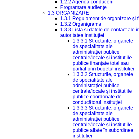
1.2.2 Agenda conducerii
Programare audiențe
1.3 ORGANIZARE
1.3.1 Regulament de organizare și 
1.3.2 Organigrama
1.3.3 Lista și datele de contact ale
autoritatea instituției
1.3.3.1 Structurile, organele
de specialitate ale
administrației publice
centrale/locale și instituțiile
publice finanțate total sau
parțial prin bugetul instituției
1.3.3.2 Structurile, organele
de specialitate ale
administrației publice
centrale/locale și instituțiile
publice coordonate de
conducătorul instituției
1.3.3.3 Structurile, organele
de specialitate ale
administrației publice
centrale/locale și instituțiile
publice aflate în subordinea
instituției