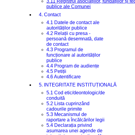
3.11 Registrul asociațiilor, fundațiilor și fe
publice ale Comunei
4. Contact
4.1 Datele de contact ale
autorităților publice
4.2 Relații cu presa -
persoană desemnată, date
de contact
4.3 Programul de
funcționare al autorităților
publice
4.4 Program de audiențe
4.5 Petiții
4.6 Autentificare
5. INTEGRITATE INSTITUȚIONALĂ
5.1 Cod etic/deontologic/de
conduită
5.2 Lista cuprinzând
cadourile primite
5.3 Mecanismul de
raportare a încălcărilor legii
5.4 Declarația privind
asumarea unei agende de