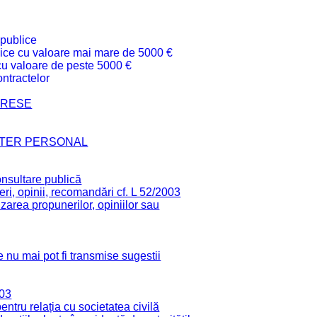
 publice
ublice cu valoare mai mare de 5000 €
 cu valoare de peste 5000 €
ntractelor
TERESE
CTER PERSONAL
onsultare publică
ri, opinii, recomandări cf. L 52/2003
zarea propunerilor, opiniilor sau
 nu mai pot fi transmise sugestii
003
tru relația cu societatea civilă