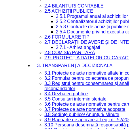
2.4 BILANȚURI CONTABILE
2.5 ACHIZIȚII PUBLICE
2.5.1 Programul anual al achizițiilor
2.5.2 Centralizatorul achizițiilor p
2.5.3 Contracte de achiziții publice
2.5.4 Documente privind execuția co
2.6 FORMULARE TIP
2.7 DECLARAȚII DE AVERE ȘI DE IN
2.7.1 - Arhiva angajati
2.8 COMISIA PARITARĂ
2.9. PROTECȚIA DATELOR CU CARA
3. TRANSPARENȚĂ DECIZIONALĂ
3.1 Proiecte de acte normative aflate în c
3.2 Formular pentru colectarea de propune
3.3 Registrul pentru consemnarea și anali
recomandărilor
3.4 Dezbateri publice
3.5 Consultari interministeriale
3.6 Proiecte de acte normative pentru care
3.7 Proiecte de acte normative adoptate
3.8 Ședințe publice/ Anunțuri/ Minute
3.9 Rapoarte de aplicare a Legii nr. 52/2
3.10 Persoana desemnată responsabilă pen