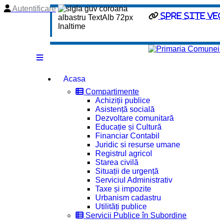
Autentificare
spre site ve
Acasa
Compartimente
Achiziții publice
Asistență socială
Dezvoltare comunitară
Educație și Cultură
Financiar Contabil
Juridic si resurse umane
Registrul agricol
Starea civilă
Situații de urgență
Serviciul Administrativ
Taxe și impozite
Urbanism cadastru
Utilități publice
Servicii Publice în Subordine