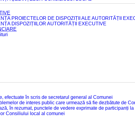
TIVE
ENȚA PROIECTELOR DE DISPOZIȚII ALE AUTORITĂȚII EXE
ENȚA DISPOZIȚIILOR AUTORITĂȚII EXECUTIVE
ANCIARE
turi
tate, efectuate în scris de secretarul general al Comunei
roblemelor de interes public care urmează să fie dezbătute de Con
ză, în rezumat, punctele de vedere exprimate de participanți la
or Consiliului local al comunei