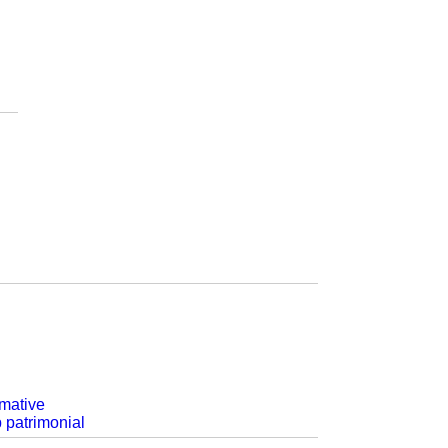
rmative
p patrimonial