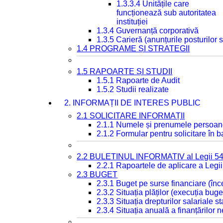
1.3.3.4 Unitățile care
funcționează sub autoritatea
instituției
1.3.4 Guvernanță corporativă
1.3.5 Carieră (anunțurile posturilor
1.4 PROGRAME ȘI STRATEGII
1.5 RAPOARTE ȘI STUDII
1.5.1 Rapoarte de Audit
1.5.2 Studii realizate
2. INFORMAȚII DE INTERES PUBLIC
2.1 SOLICITARE INFORMAȚII
2.1.1 Numele și prenumele persoan
2.1.2 Formular pentru solicitare în 
2.2 BULETINUL INFORMATIV al Legii 5
2.2.1 Rapoartele de aplicare a Legii
2.3 BUGET
2.3.1 Buget pe surse financiare (în
2.3.2 Situația plăților (execuția buge
2.3.3 Situația drepturilor salariale s
2.3.4 Situația anuală a finanțărilor