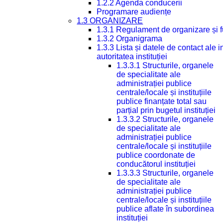
1.2.2 Agenda conducerii
Programare audiențe
1.3 ORGANIZARE
1.3.1 Regulament de organizare și 
1.3.2 Organigrama
1.3.3 Lista și datele de contact ale
autoritatea instituției
1.3.3.1 Structurile, organele
de specialitate ale
administrației publice
centrale/locale și instituțiile
publice finanțate total sau
parțial prin bugetul instituției
1.3.3.2 Structurile, organele
de specialitate ale
administrației publice
centrale/locale și instituțiile
publice coordonate de
conducătorul instituției
1.3.3.3 Structurile, organele
de specialitate ale
administrației publice
centrale/locale și instituțiile
publice aflate în subordinea
instituției