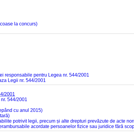
 scoase la concurs)
ei responsabile pentru Legea nr. 544/2001
baza Legii nr. 544/2001
44/2001
 nr. 544/2001
cepând cu anul 2015)
tară)
tabilite potrivit legii, precum și alte drepturi prevăzute de acte no
 nerambursabile acordate persoanelor fizice sau juridice fără sco