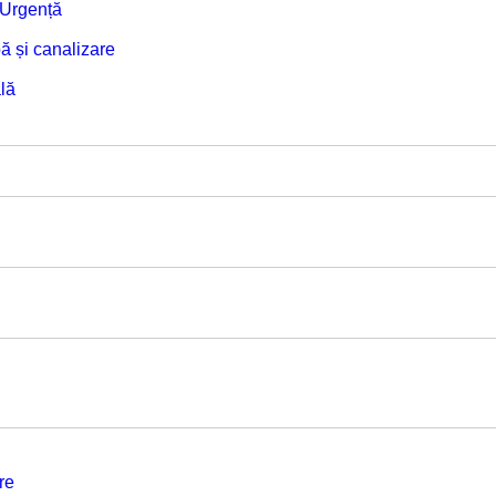
e Urgență
ă și canalizare
lă
re