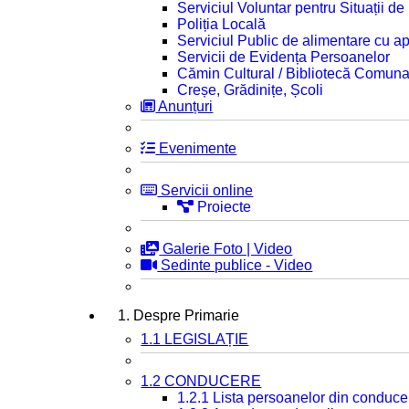
Serviciul Voluntar pentru Situații d
Poliția Locală
Serviciul Public de alimentare cu ap
Servicii de Evidența Persoanelor
Cămin Cultural / Bibliotecă Comuna
Creșe, Grădinițe, Școli
Anunțuri
Evenimente
Servicii online
Proiecte
Galerie Foto | Video
Sedinte publice - Video
1. Despre Primarie
1.1 LEGISLAȚIE
1.2 CONDUCERE
1.2.1 Lista persoanelor din conduce