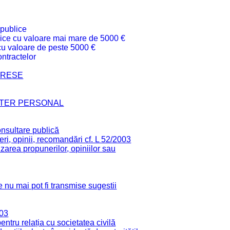
 publice
ublice cu valoare mai mare de 5000 €
 cu valoare de peste 5000 €
ntractelor
TERESE
CTER PERSONAL
onsultare publică
ri, opinii, recomandări cf. L 52/2003
zarea propunerilor, opiniilor sau
 nu mai pot fi transmise sugestii
003
tru relația cu societatea civilă