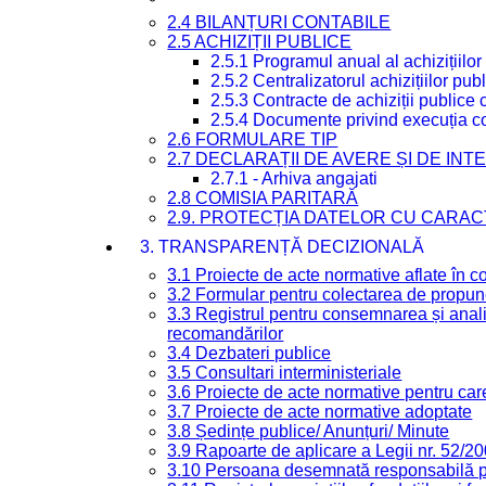
2.4 BILANȚURI CONTABILE
2.5 ACHIZIȚII PUBLICE
2.5.1 Programul anual al achizițiilor
2.5.2 Centralizatorul achizițiilor p
2.5.3 Contracte de achiziții publice
2.5.4 Documente privind execuția co
2.6 FORMULARE TIP
2.7 DECLARAȚII DE AVERE ȘI DE IN
2.7.1 - Arhiva angajati
2.8 COMISIA PARITARĂ
2.9. PROTECȚIA DATELOR CU CARA
3. TRANSPARENȚĂ DECIZIONALĂ
3.1 Proiecte de acte normative aflate în c
3.2 Formular pentru colectarea de propune
3.3 Registrul pentru consemnarea și anali
recomandărilor
3.4 Dezbateri publice
3.5 Consultari interministeriale
3.6 Proiecte de acte normative pentru care
3.7 Proiecte de acte normative adoptate
3.8 Ședințe publice/ Anunțuri/ Minute
3.9 Rapoarte de aplicare a Legii nr. 52/2
3.10 Persoana desemnată responsabilă pen