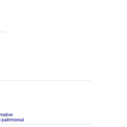
rmative
p patrimonial