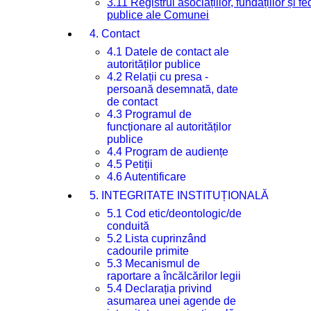
3.11 Registrul asociațiilor, fundațiilor și fe
publice ale Comunei
4. Contact
4.1 Datele de contact ale
autorităților publice
4.2 Relații cu presa -
persoană desemnată, date
de contact
4.3 Programul de
funcționare al autorităților
publice
4.4 Program de audiențe
4.5 Petiții
4.6 Autentificare
5. INTEGRITATE INSTITUȚIONALĂ
5.1 Cod etic/deontologic/de
conduită
5.2 Lista cuprinzând
cadourile primite
5.3 Mecanismul de
raportare a încălcărilor legii
5.4 Declarația privind
asumarea unei agende de