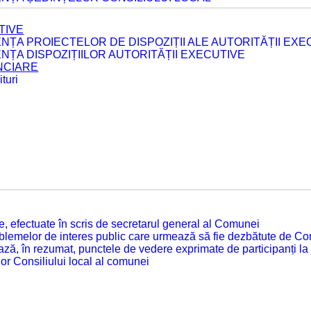
TIVE
ENȚA PROIECTELOR DE DISPOZIȚII ALE AUTORITĂȚII EXE
ENȚA DISPOZIȚIILOR AUTORITĂȚII EXECUTIVE
ANCIARE
turi
tate, efectuate în scris de secretarul general al Comunei
roblemelor de interes public care urmează să fie dezbătute de Con
ză, în rezumat, punctele de vedere exprimate de participanți la
or Consiliului local al comunei