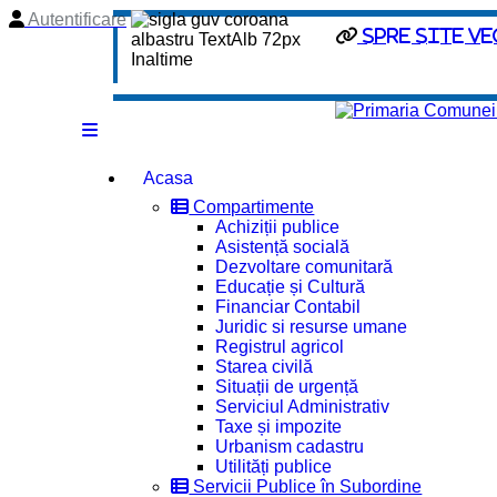
Autentificare
spre site ve
Acasa
Compartimente
Achiziții publice
Asistență socială
Dezvoltare comunitară
Educație și Cultură
Financiar Contabil
Juridic si resurse umane
Registrul agricol
Starea civilă
Situații de urgență
Serviciul Administrativ
Taxe și impozite
Urbanism cadastru
Utilități publice
Servicii Publice în Subordine