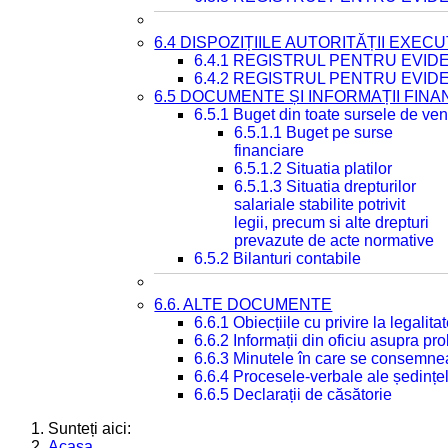
6.4 DISPOZIȚIILE AUTORITĂȚII EXECU
6.4.1 REGISTRUL PENTRU EVID
6.4.2 REGISTRUL PENTRU EVID
6.5 DOCUMENTE ȘI INFORMAȚII FIN
6.5.1 Buget din toate sursele de veni
6.5.1.1 Buget pe surse
financiare
6.5.1.2 Situatia platilor
6.5.1.3 Situatia drepturilor
salariale stabilite potrivit
legii, precum si alte drepturi
prevazute de acte normative
6.5.2 Bilanturi contabile
6.6. ALTE DOCUMENTE
6.6.1 Obiecțiile cu privire la legali
6.6.2 Informații din oficiu asupra p
6.6.3 Minutele în care se consemnea
6.6.4 Procesele-verbale ale ședințel
6.6.5 Declarații de căsătorie
Sunteți aici:
Acasa