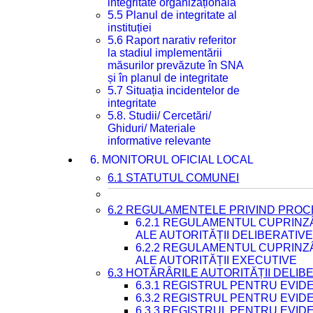
integritate organizațională
5.5 Planul de integritate al
instituției
5.6 Raport narativ referitor
la stadiul implementării
măsurilor prevăzute în SNA
și în planul de integritate
5.7 Situația incidentelor de
integritate
5.8. Studii/ Cercetări/
Ghiduri/ Materiale
informative relevante
6. MONITORUL OFICIAL LOCAL
6.1 STATUTUL COMUNEI
6.2 REGULAMENTELE PRIVIND PROC
6.2.1 REGULAMENTUL CUPRINZ
ALE AUTORITĂȚII DELIBERATIV
6.2.2 REGULAMENTUL CUPRINZ
ALE AUTORITĂȚII EXECUTIVE
6.3 HOTĂRÂRILE AUTORITĂȚII DELIB
6.3.1 REGISTRUL PENTRU EVI
6.3.2 REGISTRUL PENTRU EVI
6.3.3 REGISTRUL PENTRU EVID