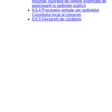
rezumat, punctele de vedere exprimate de
participanți la ședinele publice
6.6.4 Procesele-verbale ale ședințelor
Consiliului local al comunei
6.6.5 Declarații de căsătorie