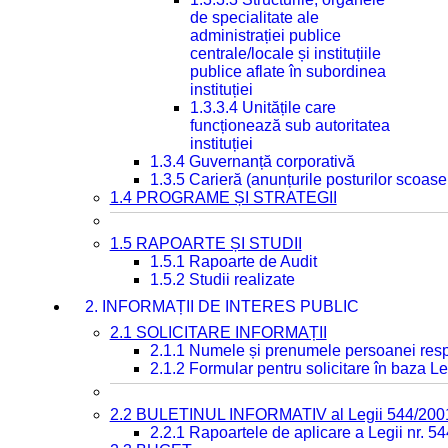
de specialitate ale
administrației publice
centrale/locale și instituțiile
publice aflate în subordinea
instituției
1.3.3.4 Unitățile care
funcționează sub autoritatea
instituției
1.3.4 Guvernanță corporativă
1.3.5 Carieră (anunțurile posturilor scoase
1.4 PROGRAME ȘI STRATEGII
1.5 RAPOARTE ȘI STUDII
1.5.1 Rapoarte de Audit
1.5.2 Studii realizate
2. INFORMAȚII DE INTERES PUBLIC
2.1 SOLICITARE INFORMAȚII
2.1.1 Numele și prenumele persoanei resp
2.1.2 Formular pentru solicitare în baza Le
2.2 BULETINUL INFORMATIV al Legii 544/200
2.2.1 Rapoartele de aplicare a Legii nr. 5