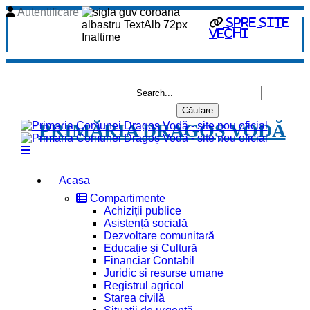
Autentificare
spre site
vechi
PRIMĂRIA DRAGOȘ VODĂ
Acasa
Compartimente
Achiziții publice
Asistență socială
Dezvoltare comunitară
Educație și Cultură
Financiar Contabil
Juridic si resurse umane
Registrul agricol
Starea civilă