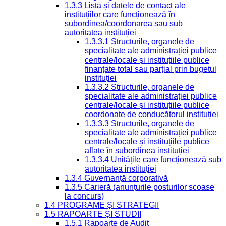
1.3.3 Lista și datele de contact ale
instituțiilor care funcționează în
subordinea/coordonarea sau sub
autoritatea instituției
1.3.3.1 Structurile, organele de
specialitate ale administrației publice
centrale/locale și instituțiile publice
finanțate total sau parțial prin bugetul
instituției
1.3.3.2 Structurile, organele de
specialitate ale administrației publice
centrale/locale și instituțiile publice
coordonate de conducătorul instituției
1.3.3.3 Structurile, organele de
specialitate ale administrației publice
centrale/locale și instituțiile publice
aflate în subordinea instituției
1.3.3.4 Unitățile care funcționează sub
autoritatea instituției
1.3.4 Guvernanță corporativă
1.3.5 Carieră (anunțurile posturilor scoase
la concurs)
1.4 PROGRAME ȘI STRATEGII
1.5 RAPOARTE ȘI STUDII
1.5.1 Rapoarte de Audit