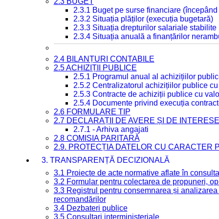
2.3 BUGET
2.3.1 Buget pe surse financiare (începând
2.3.2 Situația plăților (execuția bugetară)
2.3.3 Situația drepturilor salariale stabilit
2.3.4 Situația anuală a finanțărilor neramb
2.4 BILANȚURI CONTABILE
2.5 ACHIZIȚII PUBLICE
2.5.1 Programul anual al achizițiilor publi
2.5.2 Centralizatorul achizițiilor publice 
2.5.3 Contracte de achiziții publice cu va
2.5.4 Documente privind execuția contract
2.6 FORMULARE TIP
2.7 DECLARAȚII DE AVERE ȘI DE INTERES
2.7.1 - Arhiva angajati
2.8 COMISIA PARITARĂ
2.9. PROTECȚIA DATELOR CU CARACTER
3. TRANSPARENȚĂ DECIZIONALĂ
3.1 Proiecte de acte normative aflate în consult
3.2 Formular pentru colectarea de propuneri, opi
3.3 Registrul pentru consemnarea și analizarea p
recomandărilor
3.4 Dezbateri publice
3.5 Consultari interministeriale