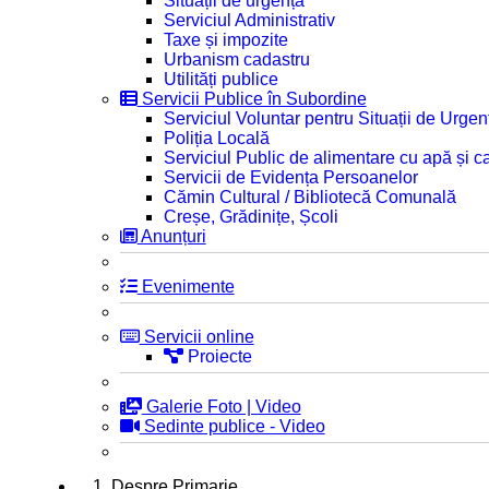
Situații de urgență
Serviciul Administrativ
Taxe și impozite
Urbanism cadastru
Utilități publice
Servicii Publice în Subordine
Serviciul Voluntar pentru Situații de Urgen
Poliția Locală
Serviciul Public de alimentare cu apă și c
Servicii de Evidența Persoanelor
Cămin Cultural / Bibliotecă Comunală
Creșe, Grădinițe, Școli
Anunțuri
Evenimente
Servicii online
Proiecte
Galerie Foto | Video
Sedinte publice - Video
1. Despre Primarie