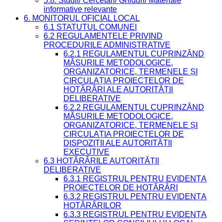
5.8. Studii/ Cercetări/ Ghiduri/ Materiale
informative relevante
6. MONITORUL OFICIAL LOCAL
6.1 STATUTUL COMUNEI
6.2 REGULAMENTELE PRIVIND
PROCEDURILE ADMINISTRATIVE
6.2.1 REGULAMENTUL CUPRINZÂND
MĂSURILE METODOLOGICE,
ORGANIZATORICE, TERMENELE ȘI
CIRCULAȚIA PROIECTELOR DE
HOTĂRÂRI ALE AUTORITĂȚII
DELIBERATIVE
6.2.2 REGULAMENTUL CUPRINZÂND
MĂSURILE METODOLOGICE,
ORGANIZATORICE, TERMENELE ȘI
CIRCULAȚIA PROIECTELOR DE
DISPOZIȚII ALE AUTORITĂȚII
EXECUTIVE
6.3 HOTĂRÂRILE AUTORITĂȚII
DELIBERATIVE
6.3.1 REGISTRUL PENTRU EVIDENȚA
PROIECTELOR DE HOTĂRÂRI
6.3.2 REGISTRUL PENTRU EVIDENȚA
HOTĂRÂRILOR
6.3.3 REGISTRUL PENTRU EVIDENȚA