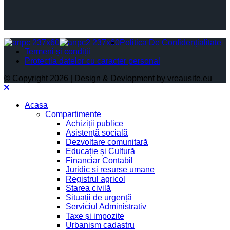
Politica De Confidențialitate
Termeni și condiții
Protectia datelor cu caracter personal
© Copyright 2026 | Design & Devlopment by vreausite.eu
Acasa
Compartimente
Achiziții publice
Asistență socială
Dezvoltare comunitară
Educație și Cultură
Financiar Contabil
Juridic si resurse umane
Registrul agricol
Starea civilă
Situații de urgență
Serviciul Administrativ
Taxe și impozite
Urbanism cadastru