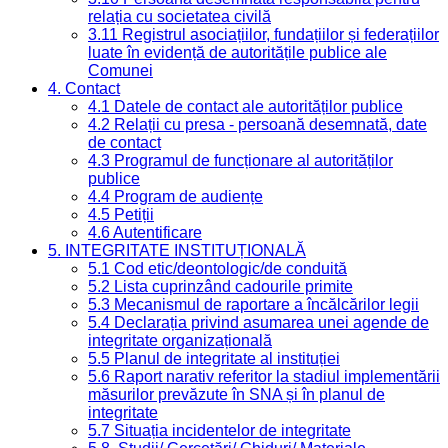
relația cu societatea civilă
3.11 Registrul asociațiilor, fundațiilor și federațiilor
luate în evidență de autoritățile publice ale
Comunei
4. Contact
4.1 Datele de contact ale autorităților publice
4.2 Relații cu presa - persoană desemnată, date
de contact
4.3 Programul de funcționare al autorităților
publice
4.4 Program de audiențe
4.5 Petiții
4.6 Autentificare
5. INTEGRITATE INSTITUȚIONALĂ
5.1 Cod etic/deontologic/de conduită
5.2 Lista cuprinzând cadourile primite
5.3 Mecanismul de raportare a încălcărilor legii
5.4 Declarația privind asumarea unei agende de
integritate organizațională
5.5 Planul de integritate al instituției
5.6 Raport narativ referitor la stadiul implementării
măsurilor prevăzute în SNA și în planul de
integritate
5.7 Situația incidentelor de integritate