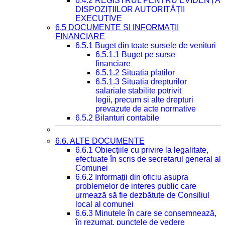
6.4.2 REGISTRUL PENTRU EVIDENȚA
DISPOZIȚIILOR AUTORITĂȚII
EXECUTIVE
6.5 DOCUMENTE ȘI INFORMAȚII
FINANCIARE
6.5.1 Buget din toate sursele de venituri
6.5.1.1 Buget pe surse
financiare
6.5.1.2 Situatia platilor
6.5.1.3 Situatia drepturilor
salariale stabilite potrivit
legii, precum si alte drepturi
prevazute de acte normative
6.5.2 Bilanturi contabile
6.6. ALTE DOCUMENTE
6.6.1 Obiecțiile cu privire la legalitate,
efectuate în scris de secretarul general al
Comunei
6.6.2 Informații din oficiu asupra
problemelor de interes public care
urmează să fie dezbătute de Consiliul
local al comunei
6.6.3 Minutele în care se consemnează,
în rezumat, punctele de vedere