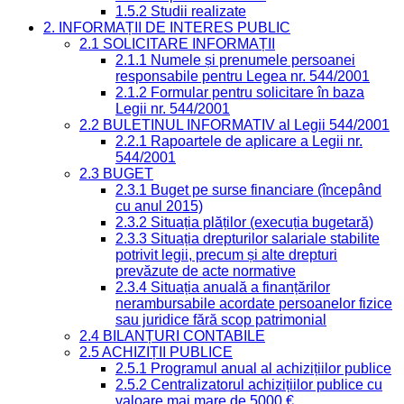
1.5.2 Studii realizate
2. INFORMAȚII DE INTERES PUBLIC
2.1 SOLICITARE INFORMAȚII
2.1.1 Numele și prenumele persoanei
responsabile pentru Legea nr. 544/2001
2.1.2 Formular pentru solicitare în baza
Legii nr. 544/2001
2.2 BULETINUL INFORMATIV al Legii 544/2001
2.2.1 Rapoartele de aplicare a Legii nr.
544/2001
2.3 BUGET
2.3.1 Buget pe surse financiare (începând
cu anul 2015)
2.3.2 Situația plăților (execuția bugetară)
2.3.3 Situația drepturilor salariale stabilite
potrivit legii, precum și alte drepturi
prevăzute de acte normative
2.3.4 Situația anuală a finanțărilor
nerambursabile acordate persoanelor fizice
sau juridice fără scop patrimonial
2.4 BILANȚURI CONTABILE
2.5 ACHIZIȚII PUBLICE
2.5.1 Programul anual al achizițiilor publice
2.5.2 Centralizatorul achizițiilor publice cu
valoare mai mare de 5000 €