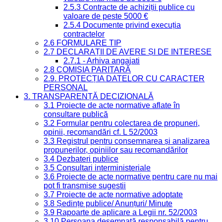
2.5.3 Contracte de achiziții publice cu
valoare de peste 5000 €
2.5.4 Documente privind execuția
contractelor
2.6 FORMULARE TIP
2.7 DECLARAȚII DE AVERE ȘI DE INTERESE
2.7.1 - Arhiva angajati
2.8 COMISIA PARITARĂ
2.9. PROTECȚIA DATELOR CU CARACTER
PERSONAL
3. TRANSPARENȚĂ DECIZIONALĂ
3.1 Proiecte de acte normative aflate în
consultare publică
3.2 Formular pentru colectarea de propuneri,
opinii, recomandări cf. L 52/2003
3.3 Registrul pentru consemnarea și analizarea
propunerilor, opiniilor sau recomandărilor
3.4 Dezbateri publice
3.5 Consultari interministeriale
3.6 Proiecte de acte normative pentru care nu mai
pot fi transmise sugestii
3.7 Proiecte de acte normative adoptate
3.8 Ședințe publice/ Anunțuri/ Minute
3.9 Rapoarte de aplicare a Legii nr. 52/2003
3.10 Persoana desemnată responsabilă pentru