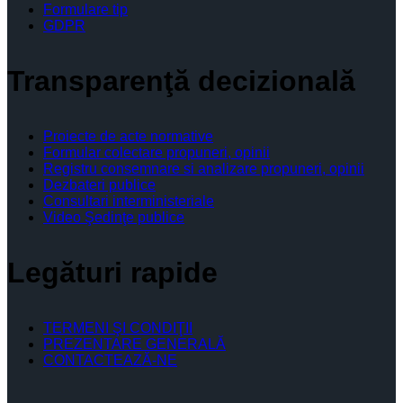
Formulare tip
GDPR
Transparenţă decizională
Proiecte de acte normative
Formular colectare propuneri, opinii
Registru consemnare si analizare propuneri, opinii
Dezbateri publice
Consultari interministeriale
Video Şedinţe publice
Legături rapide
TERMENI ŞI CONDIŢII
PREZENTARE GENERALĂ
CONTACTEAZĂ-NE