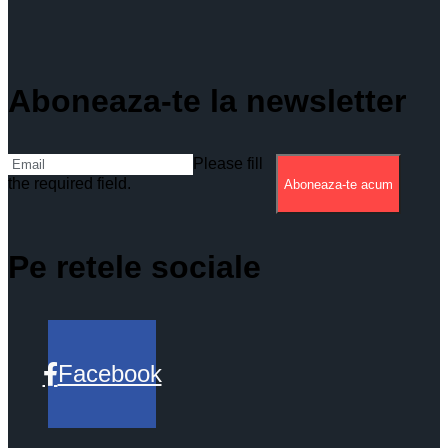
Aboneaza-te la newsletter
Please fill
the required field.
Aboneaza-te acum
Pe retele sociale
Facebook