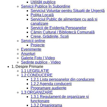
Utilități publice
Servicii Publice în Subordine
Serviciul Voluntar pentru Situații de Urgență
Poliția Locală
Serviciul Public de alimentare cu apă și
canalizare
Servicii de Evidența Persoanelor
Cămin Cultural / Bibliotecă Comunală
Creșe, Grădinițe, Școli
Servicii online
Proiecte
Evenimente
Anunțuri
Galerie Foto | Video
Sedinte publice - Video
1. Despre Primarie
1.1 LEGISLAȚIE
1.2 CONDUCERE
1.2.1 Lista persoanelor din conducere
1.2.2 Agenda conducerii
Programare audiențe
1.3 ORGANIZARE
1.3.1 Regulament de organizare și
funcționare
1.3.2 Organigrama