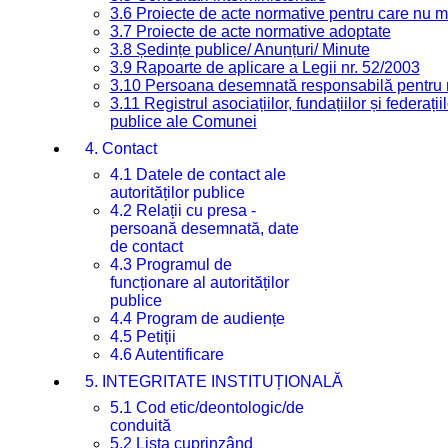
3.6 Proiecte de acte normative pentru care nu ma
3.7 Proiecte de acte normative adoptate
3.8 Ședințe publice/ Anunțuri/ Minute
3.9 Rapoarte de aplicare a Legii nr. 52/2003
3.10 Persoana desemnată responsabilă pentru re
3.11 Registrul asociațiilor, fundațiilor și federații
publice ale Comunei
4. Contact
4.1 Datele de contact ale
autorităților publice
4.2 Relații cu presa -
persoană desemnată, date
de contact
4.3 Programul de
funcționare al autorităților
publice
4.4 Program de audiențe
4.5 Petiții
4.6 Autentificare
5. INTEGRITATE INSTITUȚIONALĂ
5.1 Cod etic/deontologic/de
conduită
5.2 Lista cuprinzând