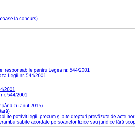
 scoase la concurs)
ei responsabile pentru Legea nr. 544/2001
baza Legii nr. 544/2001
44/2001
 nr. 544/2001
cepând cu anul 2015)
tară)
tabilite potrivit legii, precum și alte drepturi prevăzute de acte no
 nerambursabile acordate persoanelor fizice sau juridice fără sco