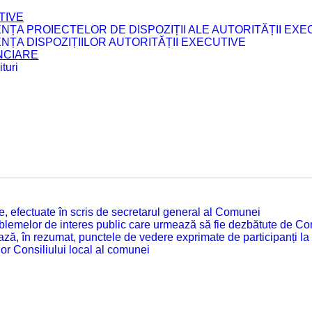
TIVE
ENȚA PROIECTELOR DE DISPOZIȚII ALE AUTORITĂȚII EXE
ENȚA DISPOZIȚIILOR AUTORITĂȚII EXECUTIVE
ANCIARE
turi
tate, efectuate în scris de secretarul general al Comunei
roblemelor de interes public care urmează să fie dezbătute de Con
ză, în rezumat, punctele de vedere exprimate de participanți la
or Consiliului local al comunei