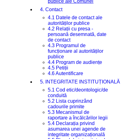
publice ale Comunei
4. Contact
4.1 Datele de contact ale
autorităților publice
4.2 Relații cu presa -
persoană desemnată, date
de contact
4.3 Programul de
funcționare al autorităților
publice
4.4 Program de audiențe
4.5 Petiții
4.6 Autentificare
5. INTEGRITATE INSTITUȚIONALĂ
5.1 Cod etic/deontologic/de
conduită
5.2 Lista cuprinzând
cadourile primite
5.3 Mecanismul de
raportare a încălcărilor legii
5.4 Declarația privind
asumarea unei agende de
integritate organizațională