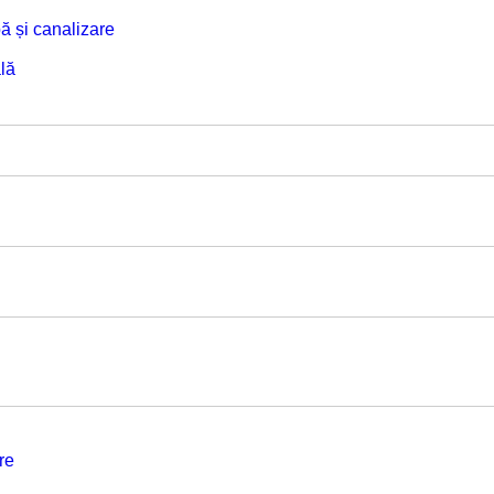
ă și canalizare
lă
re