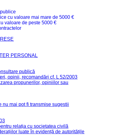
 publice
ublice cu valoare mai mare de 5000 €
 cu valoare de peste 5000 €
ntractelor
TERESE
CTER PERSONAL
onsultare publică
ri, opinii, recomandări cf. L 52/2003
zarea propunerilor, opiniilor sau
 nu mai pot fi transmise sugestii
003
tru relația cu societatea civilă
derațiilor luate în evidență de autoritățile