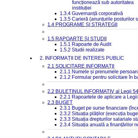
funcționează sub autoritatea
instituției
1.3.4 Guvernanță corporativă
1.3.5 Carieră (anunțurile posturilor
1.4 PROGRAME ȘI STRATEGII
1.5 RAPOARTE ȘI STUDII
1.5.1 Rapoarte de Audit
1.5.2 Studii realizate
2. INFORMAȚII DE INTERES PUBLIC
2.1 SOLICITARE INFORMAȚII
2.1.1 Numele și prenumele persoan
2.1.2 Formular pentru solicitare în 
2.2 BULETINUL INFORMATIV al Legii 5
2.2.1 Rapoartele de aplicare a Legii
2.3 BUGET
2.3.1 Buget pe surse financiare (în
2.3.2 Situația plăților (execuția buge
2.3.3 Situația drepturilor salariale s
2.3.4 Situația anuală a finanțărilor