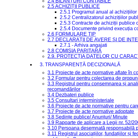
2.4 BILANȚURI CONTABILE
2.5 ACHIZIȚII PUBLICE
2.5.1 Programul anual al achizițiilor
2.5.2 Centralizatorul achizițiilor p
2.5.3 Contracte de achiziții publice
2.5.4 Documente privind execuția co
2.6 FORMULARE TIP
2.7 DECLARAȚII DE AVERE ȘI DE IN
2.7.1 - Arhiva angajati
2.8 COMISIA PARITARĂ
2.9. PROTECȚIA DATELOR CU CARA
3. TRANSPARENȚĂ DECIZIONALĂ
3.1 Proiecte de acte normative aflate în c
3.2 Formular pentru colectarea de propune
3.3 Registrul pentru consemnarea și anali
recomandărilor
3.4 Dezbateri publice
3.5 Consultari interministeriale
3.6 Proiecte de acte normative pentru care
3.7 Proiecte de acte normative adoptate
3.8 Ședințe publice/ Anunțuri/ Minute
3.9 Rapoarte de aplicare a Legii nr. 52/2
3.10 Persoana desemnată responsabilă pen
3.11 Registrul asociațiilor, fundațiilor și fe