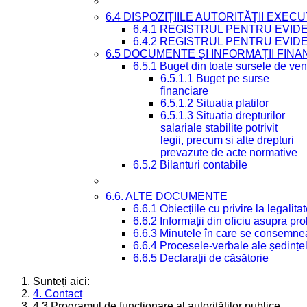
6.4 DISPOZIȚIILE AUTORITĂȚII EXECU
6.4.1 REGISTRUL PENTRU EVID
6.4.2 REGISTRUL PENTRU EVID
6.5 DOCUMENTE ȘI INFORMAȚII FIN
6.5.1 Buget din toate sursele de veni
6.5.1.1 Buget pe surse
financiare
6.5.1.2 Situatia platilor
6.5.1.3 Situatia drepturilor
salariale stabilite potrivit
legii, precum si alte drepturi
prevazute de acte normative
6.5.2 Bilanturi contabile
6.6. ALTE DOCUMENTE
6.6.1 Obiecțiile cu privire la legali
6.6.2 Informații din oficiu asupra p
6.6.3 Minutele în care se consemnea
6.6.4 Procesele-verbale ale ședințel
6.6.5 Declarații de căsătorie
Sunteți aici:
4. Contact
4.3 Programul de funcționare al autorităților publice