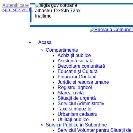
Autentificare
spre site vechi
Acasa
Compartimente
Achiziții publice
Asistență socială
Dezvoltare comunitară
Educație și Cultură
Financiar Contabil
Juridic si resurse umane
Registrul agricol
Starea civilă
Situații de urgență
Serviciul Administrativ
Taxe și impozite
Urbanism cadastru
Utilități publice
Servicii Publice în Subordine
Serviciul Voluntar pentru Situații d