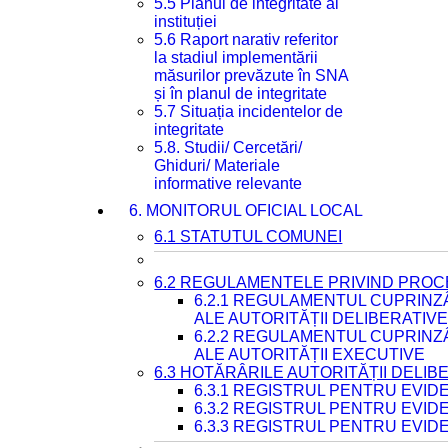
5.5 Planul de integritate al
instituției
5.6 Raport narativ referitor
la stadiul implementării
măsurilor prevăzute în SNA
și în planul de integritate
5.7 Situația incidentelor de
integritate
5.8. Studii/ Cercetări/
Ghiduri/ Materiale
informative relevante
6. MONITORUL OFICIAL LOCAL
6.1 STATUTUL COMUNEI
6.2 REGULAMENTELE PRIVIND PROC
6.2.1 REGULAMENTUL CUPRINZ
ALE AUTORITĂȚII DELIBERATIV
6.2.2 REGULAMENTUL CUPRINZ
ALE AUTORITĂȚII EXECUTIVE
6.3 HOTĂRÂRILE AUTORITĂȚII DELIB
6.3.1 REGISTRUL PENTRU EVI
6.3.2 REGISTRUL PENTRU EVI
6.3.3 REGISTRUL PENTRU EVID