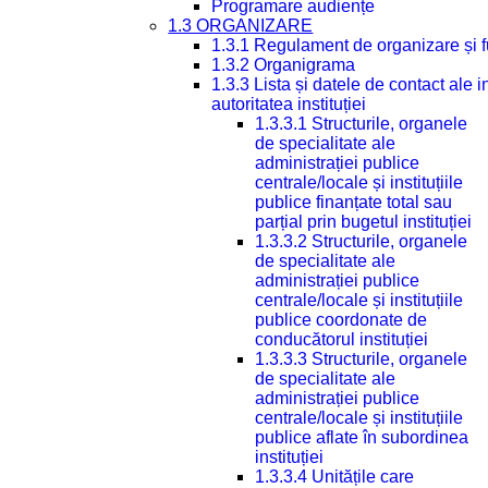
Programare audiențe
1.3 ORGANIZARE
1.3.1 Regulament de organizare și 
1.3.2 Organigrama
1.3.3 Lista și datele de contact ale
autoritatea instituției
1.3.3.1 Structurile, organele
de specialitate ale
administrației publice
centrale/locale și instituțiile
publice finanțate total sau
parțial prin bugetul instituției
1.3.3.2 Structurile, organele
de specialitate ale
administrației publice
centrale/locale și instituțiile
publice coordonate de
conducătorul instituției
1.3.3.3 Structurile, organele
de specialitate ale
administrației publice
centrale/locale și instituțiile
publice aflate în subordinea
instituției
1.3.3.4 Unitățile care