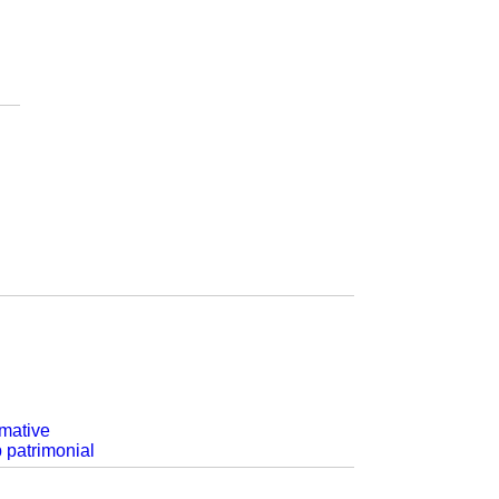
rmative
p patrimonial