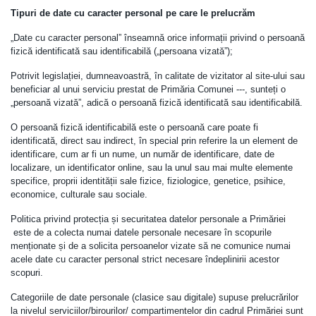
Tipuri de date cu caracter personal pe care le prelucrăm
„Date cu caracter personal” înseamnă orice informații privind o persoană
fizică identificată sau identificabilă („persoana vizată”);
Potrivit legislației, dumneavoastră, în calitate de vizitator al site-ului sau
beneficiar al unui serviciu prestat de Primăria Comunei ---, sunteți o
„persoană vizată”, adică o persoană fizică identificată sau identificabilă.
O persoană fizică identificabilă este o persoană care poate fi
identificată, direct sau indirect, în special prin referire la un element de
identificare, cum ar fi un nume, un număr de identificare, date de
localizare, un identificator online, sau la unul sau mai multe elemente
specifice, proprii identității sale fizice, fiziologice, genetice, psihice,
economice, culturale sau sociale.
Politica privind protecția și securitatea datelor personale a Primăriei
este de a colecta numai datele personale necesare în scopurile
menționate și de a solicita persoanelor vizate să ne comunice numai
acele date cu caracter personal strict necesare îndeplinirii acestor
scopuri.
Categoriile de date personale (clasice sau digitale) supuse prelucrărilor
la nivelul serviciilor/birourilor/ compartimentelor din cadrul Primăriei sunt