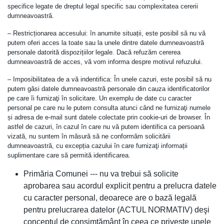
specifice legate de dreptul legal specific sau complexitatea cererii
dumneavoastră.
– Restricționarea accesului: în anumite situații, este posibil să nu vă
putem oferi acces la toate sau la unele dintre datele dumneavoastră
personale datorită dispozițiilor legale. Dacă refuzăm cererea
dumneavoastră de acces, vă vom informa despre motivul refuzului.
– Imposibilitatea de a vă indentifica: În unele cazuri, este posibil să nu
putem găsi datele dumneavoastră personale din cauza identificatorilor
pe care îi furnizaţi în solicitare. Un exemplu de date cu caracter
personal pe care nu le putem consulta atunci când ne furnizaţi numele
și adresa de e-mail sunt datele colectate prin cookie-uri de browser. În
astfel de cazuri, în cazul în care nu vă putem identifica ca persoană
vizată, nu suntem în măsură să ne conformăm solicitării
dumneavoastră, cu excepția cazului în care furnizaţi informații
suplimentare care să permită identificarea.
Primăria Comunei --- nu va trebui să solicite
aprobarea sau acordul explicit pentru a prelucra datele
cu caracter personal, deoarece are o bază legală
pentru prelucrarea datelor (ACTUL NORMATIV) deşi
conceptul de consimţământ în ceea ce priveşte unele