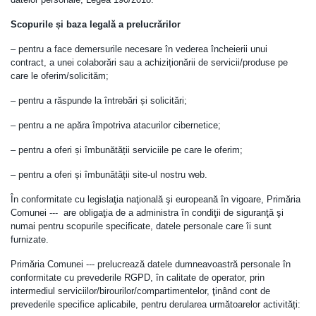
Scopurile și baza legală a prelucrărilor
– pentru a face demersurile necesare în vederea încheierii unui
contract, a unei colaborări sau a achiziționării de servicii/produse pe
care le oferim/solicităm;
– pentru a răspunde la întrebări și solicitări;
– pentru a ne apăra împotriva atacurilor cibernetice;
– pentru a oferi și îmbunătății serviciile pe care le oferim;
– pentru a oferi și îmbunătății site-ul nostru web.
În conformitate cu legislaţia naţională şi europeană în vigoare, Primăria
Comunei --- are obligaţia de a administra în condiţii de siguranţă şi
numai pentru scopurile specificate, datele personale care îi sunt
furnizate.
Primăria Comunei --- prelucrează datele dumneavoastră personale în
conformitate cu prevederile RGPD, în calitate de operator, prin
intermediul serviciilor/birourilor/compartimentelor, ţinând cont de
prevederile specifice aplicabile, pentru derularea următoarelor activități: