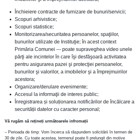
Închieiere contracte de furnizare de bunuri/servicii;
Scopuri arhivistice;
Scopuri statistice;
Monitorizarea/securitatea persoanelor, spaţiilor,
bunurilor utilizate de Instituţie; în acest context
Primăria Comunei --- poate supraveghea video unele
părţi ale incintelor în care îşi desfăşoară activitatea
pentru asigurarea pazei şi protecţiei persoanelor,
bunurilor şi valorilor, a imobilelor şi a împrejmuirilor
acestora;
Organizare/derulare evenimente;
Accesul la informaţii de interes public;
Înregistrarea și soluționarea notificărilor de încălcare a
securității datelor cu caracter personal;
Vă rugăm să rețineți următoarele infromații
– Perioada de timp: Vom încerca să răspundem solicitării în termen de
30 de zile. Cu toate acestea, termenul poate fi prelungit din motive