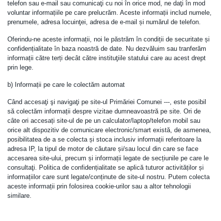
telefon sau e-mail sau comunicaţi cu noi în orice mod, ne daţi în mod
voluntar informațiile pe care prelucrăm. Aceste informații includ numele,
prenumele, adresa locuinţei, adresa de e-mail și numărul de telefon.
Oferindu-ne aceste informații, noi le păstrăm în condiții de securitate și
confidențialitate în baza noastră de date. Nu dezvăluim sau tranferăm
informații către terți decât către instituţiile statului care au acest drept
prin lege.
b) Informații pe care le colectăm automat
Când accesaţi şi navigaţi pe site-ul Primăriei Comunei ---, este posibil
să colectăm informații despre vizitae dumneavoastră pe site. Ori de
câte ori accesați site-ul de pe un calculator/laptop/telefon mobil sau
orice alt dispozitiv de comunicare electronic/smart există, de asmenea,
posibilitatea de a se colecta și stoca inclusiv informații referitoare la
adresa IP, la tipul de motor de căutare și/sau locul din care se face
accesarea site-ului, precum și informații legate de secțiunile pe care le
consultaţi. Politica de confidențialitate se aplică tuturor activităților și
informațiilor care sunt legate/conținute de site-ul nostru. Putem colecta
aceste informații prin folosirea cookie-urilor sau a altor tehnologii
similare.