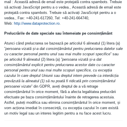
mail :
Această adresă de email este protejată contra spambots. Trebuie
să activați JavaScript pentru a o vedea.
,
Această adresă de email este
protejată contra spambots. Trebuie să activați JavaScript pentru a o
vedea.
, Fax: +40-241-617260, Tel: +40-241-664740,
Web:
http://www.dataprotection.ro
.
Prelucrările de date speciale sau întemeiate pe consimțământ
Atunci când prelucrarea se bazează pe articolul 6 alineatul (1) litera (a)
”
persoana vizată și-a dat consimțământul pentru prelucrarea datelor sale
cu caracter personal pentru unul sau mai multe scopuri specifice
” sau
pe articolul 9 alineatul (2) litera (a)
”persoana vizată și-a dat
consimțământul explicit pentru prelucrarea acestor date cu caracter
personal pentru unul sau mai multe scopuri specifice, cu excepția
cazului în care dreptul Uniunii sau dreptul intern prevede ca interdicția
prevăzută la alineatul (1) să nu poată fi ridicată prin consimțământul
persoanei vizate
” din GDPR, aveți dreptul de a vă retrage
consimțământul în orice moment, fără a afecta legalitatea prelucrării
efectuate pe baza consimțământului înainte de retragerea acestuia.
Astfel, puteți modifica sau elimina consimțământul în orice moment, și
vom acționa imediat în consecință, cu excepția cazului în care există
un motiv legal sau un interes legitim pentru a nu face acest lucru.