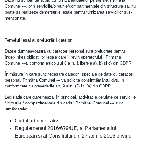
Dacă nu sunteți de acord cu furnizarea datelor personale, Primăria
Comunei ---, prin serviciile/birourile/compartimentele din structura sa, nu
poate să realizeze demersurile legale pentru furnizarea serviciilor sus-
menţionate.
Temeiul legal al prelucrării datelor
Datele dumneavoastră cu caracter personal sunt prelucrate pentru
îndeplinirea obligațiilor legale care îi revin operatorului ( Primăria
Comunei ---), conform articolului 6 alin. 1 literele a), b) şi c) din GDPR.
În măsura în care sunt necesare categorii speciale de date cu caracter
personal, Primăria Comunei --- va solicita consimțământul dvs. în
conformitate cu prevederile art. 9 alin. (2) lit. (a) din GDPR.
Legislația care guvernează, în principal, activitățile derulate de serviciile
/ birourile / compartimentele din cadrul Primăriei Comunei --- sunt
următoarele:
Codul administrativ
Regulamentul 2016/679/UE, al Parlamentului
European și al Consiliului din 27 aprilie 2016 privind