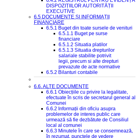
6.4.2 REGISTRUL PENTRU EVIDENȚA
DISPOZIȚIILOR AUTORITĂȚII
EXECUTIVE
6.5 DOCUMENTE ȘI INFORMAȚII
FINANCIARE
6.5.1 Buget din toate sursele de venituri
6.5.1.1 Buget pe surse
financiare
6.5.1.2 Situatia platilor
6.5.1.3 Situatia drepturilor
salariale stabilite potrivit
legii, precum si alte drepturi
prevazute de acte normative
6.5.2 Bilanturi contabile
6.6. ALTE DOCUMENTE
6.6.1 Obiecțiile cu privire la legalitate,
efectuate în scris de secretarul general al
Comunei
6.6.2 Informații din oficiu asupra
problemelor de interes public care
urmează să fie dezbătute de Consiliul
local al comunei
6.6.3 Minutele în care se consemnează,
în rezumat, punctele de vedere