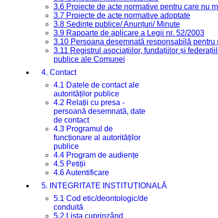
3.6 Proiecte de acte normative pentru care nu ma
3.7 Proiecte de acte normative adoptate
3.8 Ședințe publice/ Anunțuri/ Minute
3.9 Rapoarte de aplicare a Legii nr. 52/2003
3.10 Persoana desemnată responsabilă pentru re
3.11 Registrul asociațiilor, fundațiilor și federații
publice ale Comunei
4. Contact
4.1 Datele de contact ale
autorităților publice
4.2 Relații cu presa -
persoană desemnată, date
de contact
4.3 Programul de
funcționare al autorităților
publice
4.4 Program de audiențe
4.5 Petiții
4.6 Autentificare
5. INTEGRITATE INSTITUȚIONALĂ
5.1 Cod etic/deontologic/de
conduită
5.2 Lista cuprinzând