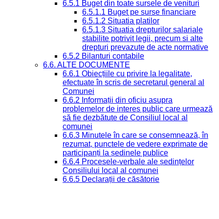
6.5.1 Buget din toate sursele de venituri
6.5.1.1 Buget pe surse financiare
6.5.1.2 Situatia platilor
6.5.1.3 Situatia drepturilor salariale
stabilite potrivit legii, precum si alte
drepturi prevazute de acte normative
6.5.2 Bilanturi contabile
6.6. ALTE DOCUMENTE
6.6.1 Obiecțiile cu privire la legalitate,
efectuate în scris de secretarul general al
Comunei
6.6.2 Informații din oficiu asupra
problemelor de interes public care urmează
să fie dezbătute de Consiliul local al
comunei
6.6.3 Minutele în care se consemnează, în
rezumat, punctele de vedere exprimate de
participanți la ședinele publice
6.6.4 Procesele-verbale ale ședințelor
Consiliului local al comunei
6.6.5 Declarații de căsătorie