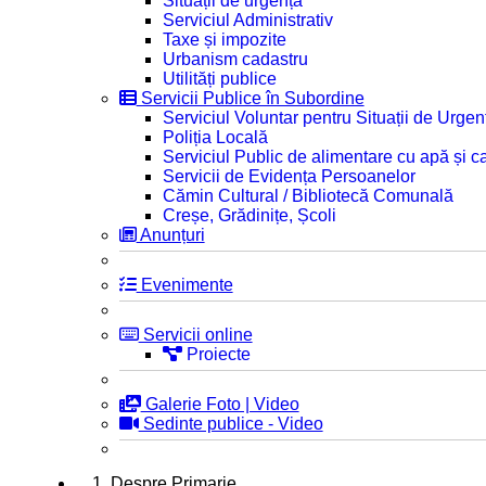
Situații de urgență
Serviciul Administrativ
Taxe și impozite
Urbanism cadastru
Utilități publice
Servicii Publice în Subordine
Serviciul Voluntar pentru Situații de Urgen
Poliția Locală
Serviciul Public de alimentare cu apă și c
Servicii de Evidența Persoanelor
Cămin Cultural / Bibliotecă Comunală
Creșe, Grădinițe, Școli
Anunțuri
Evenimente
Servicii online
Proiecte
Galerie Foto | Video
Sedinte publice - Video
1. Despre Primarie