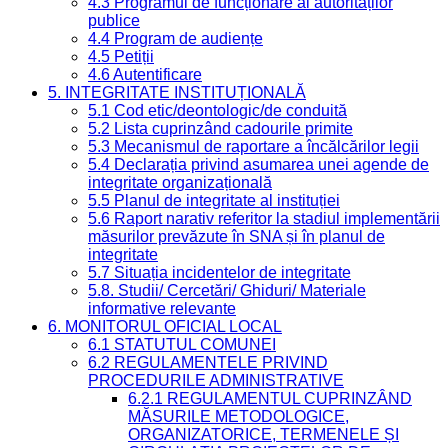
4.3 Programul de funcționare al autorităților
publice
4.4 Program de audiențe
4.5 Petiții
4.6 Autentificare
5. INTEGRITATE INSTITUȚIONALĂ
5.1 Cod etic/deontologic/de conduită
5.2 Lista cuprinzând cadourile primite
5.3 Mecanismul de raportare a încălcărilor legii
5.4 Declarația privind asumarea unei agende de
integritate organizațională
5.5 Planul de integritate al instituției
5.6 Raport narativ referitor la stadiul implementării
măsurilor prevăzute în SNA și în planul de
integritate
5.7 Situația incidentelor de integritate
5.8. Studii/ Cercetări/ Ghiduri/ Materiale
informative relevante
6. MONITORUL OFICIAL LOCAL
6.1 STATUTUL COMUNEI
6.2 REGULAMENTELE PRIVIND
PROCEDURILE ADMINISTRATIVE
6.2.1 REGULAMENTUL CUPRINZÂND
MĂSURILE METODOLOGICE,
ORGANIZATORICE, TERMENELE ȘI