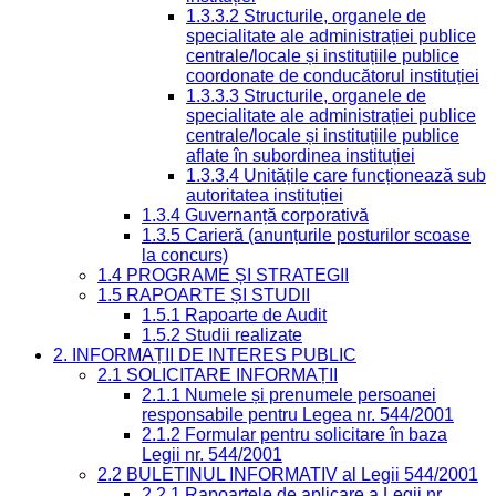
1.3.3.2 Structurile, organele de
specialitate ale administrației publice
centrale/locale și instituțiile publice
coordonate de conducătorul instituției
1.3.3.3 Structurile, organele de
specialitate ale administrației publice
centrale/locale și instituțiile publice
aflate în subordinea instituției
1.3.3.4 Unitățile care funcționează sub
autoritatea instituției
1.3.4 Guvernanță corporativă
1.3.5 Carieră (anunțurile posturilor scoase
la concurs)
1.4 PROGRAME ȘI STRATEGII
1.5 RAPOARTE ȘI STUDII
1.5.1 Rapoarte de Audit
1.5.2 Studii realizate
2. INFORMAȚII DE INTERES PUBLIC
2.1 SOLICITARE INFORMAȚII
2.1.1 Numele și prenumele persoanei
responsabile pentru Legea nr. 544/2001
2.1.2 Formular pentru solicitare în baza
Legii nr. 544/2001
2.2 BULETINUL INFORMATIV al Legii 544/2001
2.2.1 Rapoartele de aplicare a Legii nr.