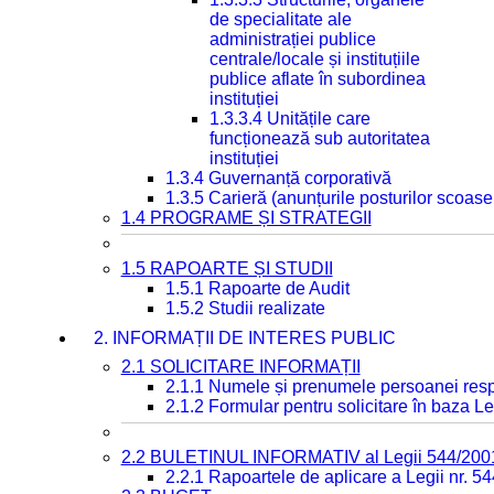
de specialitate ale
administrației publice
centrale/locale și instituțiile
publice aflate în subordinea
instituției
1.3.3.4 Unitățile care
funcționează sub autoritatea
instituției
1.3.4 Guvernanță corporativă
1.3.5 Carieră (anunțurile posturilor scoase
1.4 PROGRAME ȘI STRATEGII
1.5 RAPOARTE ȘI STUDII
1.5.1 Rapoarte de Audit
1.5.2 Studii realizate
2. INFORMAȚII DE INTERES PUBLIC
2.1 SOLICITARE INFORMAȚII
2.1.1 Numele și prenumele persoanei resp
2.1.2 Formular pentru solicitare în baza Le
2.2 BULETINUL INFORMATIV al Legii 544/200
2.2.1 Rapoartele de aplicare a Legii nr. 5