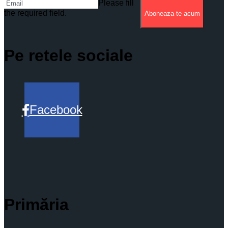
Please fill
the required field.
Aboneaza-te acum
Pe retele sociale
Facebook
Primăria