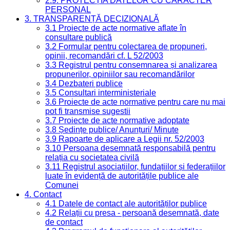
2.9. PROTECȚIA DATELOR CU CARACTER
PERSONAL
3. TRANSPARENȚĂ DECIZIONALĂ
3.1 Proiecte de acte normative aflate în
consultare publică
3.2 Formular pentru colectarea de propuneri,
opinii, recomandări cf. L 52/2003
3.3 Registrul pentru consemnarea și analizarea
propunerilor, opiniilor sau recomandărilor
3.4 Dezbateri publice
3.5 Consultari interministeriale
3.6 Proiecte de acte normative pentru care nu mai
pot fi transmise sugestii
3.7 Proiecte de acte normative adoptate
3.8 Ședințe publice/ Anunțuri/ Minute
3.9 Rapoarte de aplicare a Legii nr. 52/2003
3.10 Persoana desemnată responsabilă pentru
relația cu societatea civilă
3.11 Registrul asociațiilor, fundațiilor și federațiilor
luate în evidență de autoritățile publice ale
Comunei
4. Contact
4.1 Datele de contact ale autorităților publice
4.2 Relații cu presa - persoană desemnată, date
de contact