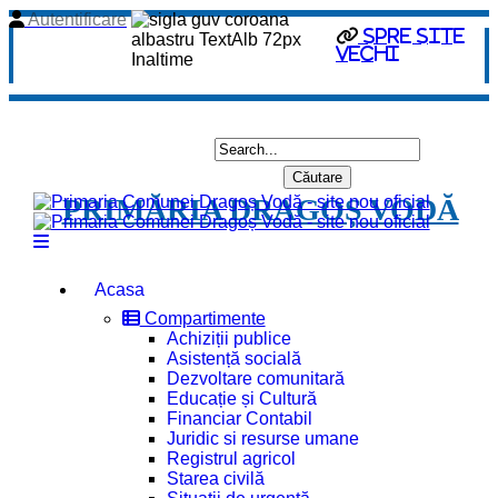
Autentificare
spre site
vechi
PRIMĂRIA DRAGOȘ VODĂ
Acasa
Compartimente
Achiziții publice
Asistență socială
Dezvoltare comunitară
Educație și Cultură
Financiar Contabil
Juridic si resurse umane
Registrul agricol
Starea civilă