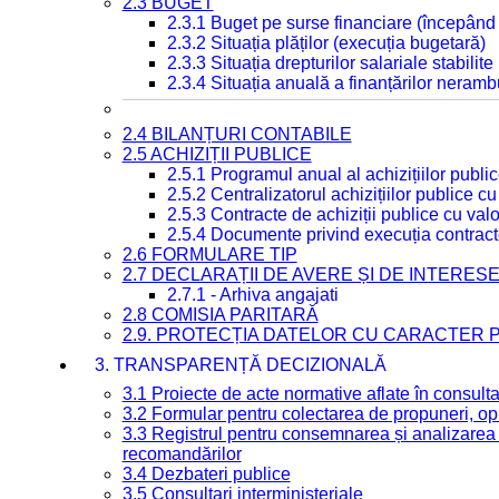
2.3 BUGET
2.3.1 Buget pe surse financiare (începând
2.3.2 Situația plăților (execuția bugetară)
2.3.3 Situația drepturilor salariale stabilit
2.3.4 Situația anuală a finanțărilor neramb
2.4 BILANȚURI CONTABILE
2.5 ACHIZIȚII PUBLICE
2.5.1 Programul anual al achizițiilor publi
2.5.2 Centralizatorul achizițiilor publice 
2.5.3 Contracte de achiziții publice cu va
2.5.4 Documente privind execuția contract
2.6 FORMULARE TIP
2.7 DECLARAȚII DE AVERE ȘI DE INTERES
2.7.1 - Arhiva angajati
2.8 COMISIA PARITARĂ
2.9. PROTECȚIA DATELOR CU CARACTER
3. TRANSPARENȚĂ DECIZIONALĂ
3.1 Proiecte de acte normative aflate în consult
3.2 Formular pentru colectarea de propuneri, opi
3.3 Registrul pentru consemnarea și analizarea p
recomandărilor
3.4 Dezbateri publice
3.5 Consultari interministeriale