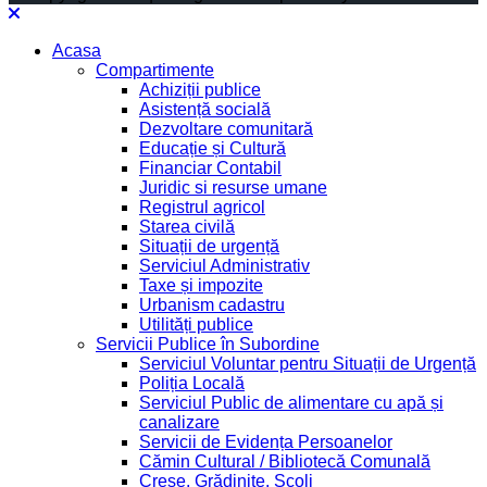
Acasa
Compartimente
Achiziții publice
Asistență socială
Dezvoltare comunitară
Educație și Cultură
Financiar Contabil
Juridic si resurse umane
Registrul agricol
Starea civilă
Situații de urgență
Serviciul Administrativ
Taxe și impozite
Urbanism cadastru
Utilități publice
Servicii Publice în Subordine
Serviciul Voluntar pentru Situații de Urgență
Poliția Locală
Serviciul Public de alimentare cu apă și
canalizare
Servicii de Evidența Persoanelor
Cămin Cultural / Bibliotecă Comunală
Creșe, Grădinițe, Școli