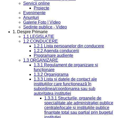
Servicii online
Proiecte
Evenimente
Anunțuri
Galerie Foto | Video
Sedinte publice - Video
1. Despre Primarie
1.1 LEGISLAȚIE
1.2 CONDUCERE
1.2.1 Lista persoanelor din conducere
1.2.2 Agenda conducerii
Programare audiențe
1.3 ORGANIZARE
1.3.1 Regulament de organizare și
funcționare
1.3.2 Organigrama
1.3.3 Lista și datele de contact ale
instituțiilor care funcționează în
subordinea/coordonarea sau sub
autoritatea instituției
1.3.3.1 Structurile, organele de
specialitate ale administrației publice
centrale/locale și instituțiile publice
finanțate total sau parțial prin bugetul
instituției