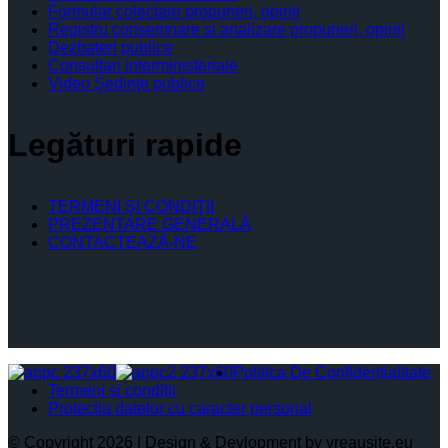
Formular colectare propuneri, opinii
Registru consemnare si analizare propuneri, opinii
Dezbateri publice
Consultari interministeriale
Video Şedinţe publice
Legături rapide
TERMENI ŞI CONDIŢII
PREZENTARE GENERALĂ
CONTACTEAZĂ-NE
Politica De Confidențialitate
Termeni și condiții
Protectia datelor cu caracter personal
© Copyright 2026 | Design & Devlopment by vreausite.eu