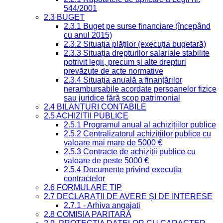
544/2001
2.3 BUGET
2.3.1 Buget pe surse financiare (începând
cu anul 2015)
2.3.2 Situația plăților (execuția bugetară)
2.3.3 Situația drepturilor salariale stabilite
potrivit legii, precum și alte drepturi
prevăzute de acte normative
2.3.4 Situația anuală a finanțărilor
nerambursabile acordate persoanelor fizice
sau juridice fără scop patrimonial
2.4 BILANȚURI CONTABILE
2.5 ACHIZIȚII PUBLICE
2.5.1 Programul anual al achizițiilor publice
2.5.2 Centralizatorul achizițiilor publice cu
valoare mai mare de 5000 €
2.5.3 Contracte de achiziții publice cu
valoare de peste 5000 €
2.5.4 Documente privind execuția
contractelor
2.6 FORMULARE TIP
2.7 DECLARAȚII DE AVERE ȘI DE INTERESE
2.7.1 - Arhiva angajati
2.8 COMISIA PARITARĂ